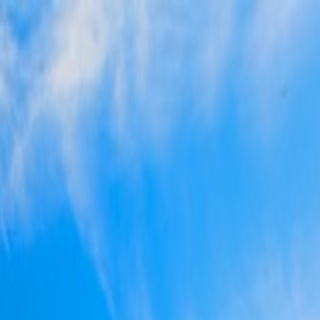
spre proiect
o