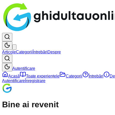
Articole
Categorii
Întrebări
Despre
Autentificare
Acasă
Toate experiențele
Categorii
Întrebări
De
Autentificare
Înregistrare
Bine ai
revenit