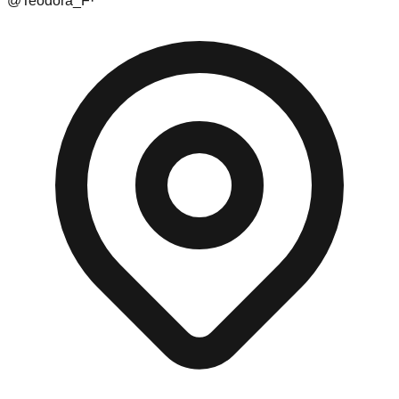
@
Teodora_F
·