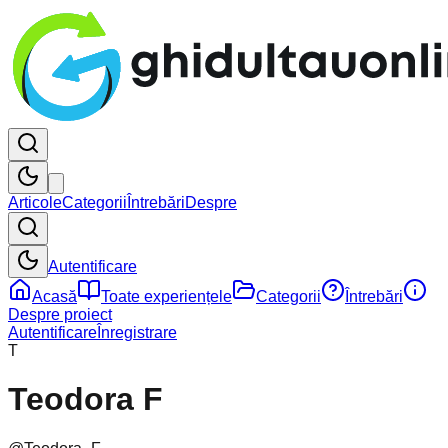
Articole
Categorii
Întrebări
Despre
Autentificare
Acasă
Toate experiențele
Categorii
Întrebări
Despre proiect
Autentificare
Înregistrare
T
Teodora F