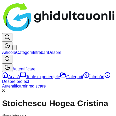
Articole
Categorii
Întrebări
Despre
Autentificare
Acasă
Toate experiențele
Categorii
Întrebări
Despre proiect
Autentificare
Înregistrare
S
Stoichescu Hogea Cristina