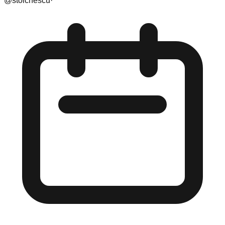
@
stoichescu
·