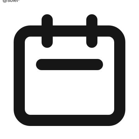
@
sofei
·