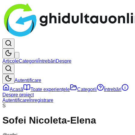
Articole
Categorii
Întrebări
Despre
Autentificare
Acasă
Toate experiențele
Categorii
Întrebări
Despre proiect
Autentificare
Înregistrare
S
Sofei Nicoleta-Elena