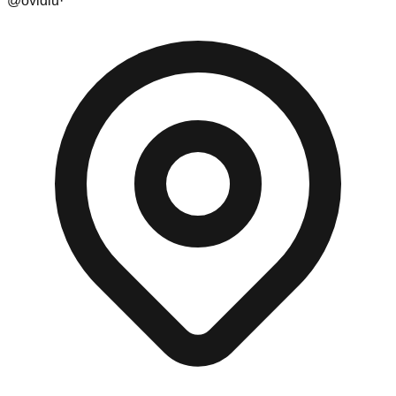
@
ovidiu
·