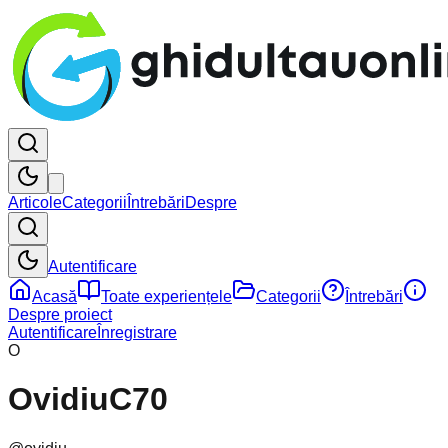
Articole
Categorii
Întrebări
Despre
Autentificare
Acasă
Toate experiențele
Categorii
Întrebări
Despre proiect
Autentificare
Înregistrare
O
OvidiuC70