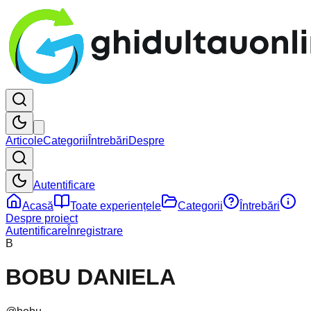
Articole
Categorii
Întrebări
Despre
Autentificare
Acasă
Toate experiențele
Categorii
Întrebări
Despre proiect
Autentificare
Înregistrare
B
BOBU DANIELA