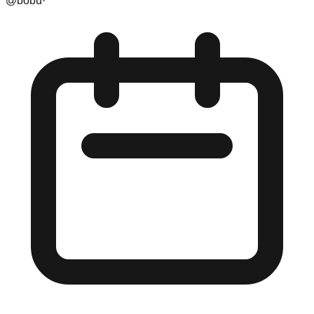
@
bobu
·