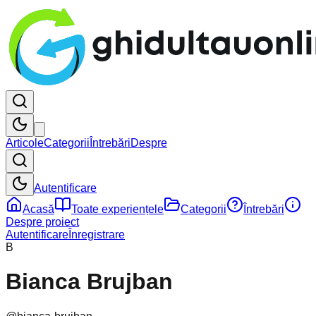
Articole
Categorii
Întrebări
Despre
Autentificare
Acasă
Toate experiențele
Categorii
Întrebări
Despre proiect
Autentificare
Înregistrare
B
Bianca Brujban