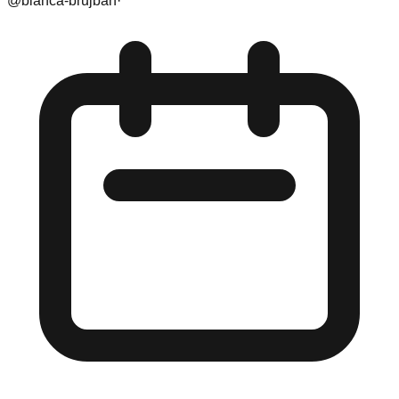
@
bianca-brujban
·