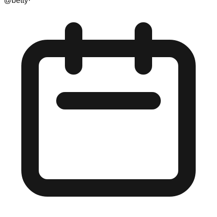
@
betty
·