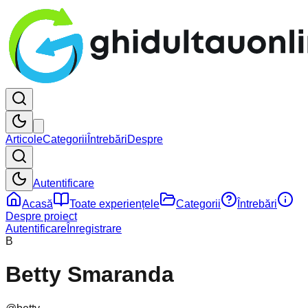
Articole
Categorii
Întrebări
Despre
Autentificare
Acasă
Toate experiențele
Categorii
Întrebări
Despre proiect
Autentificare
Înregistrare
B
Betty Smaranda