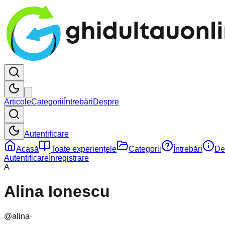
Articole
Categorii
Întrebări
Despre
Autentificare
Acasă
Toate experiențele
Categorii
Întrebări
De
Autentificare
Înregistrare
A
Alina Ionescu
@
alina
·